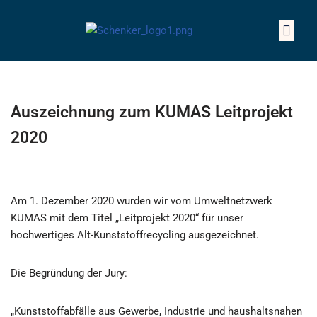
Z
u
m
I
n
Auszeichnung zum KUMAS Leitprojekt
h
2020
a
l
t
s
Am 1. Dezember 2020 wurden wir vom Umweltnetzwerk
p
KUMAS mit dem Titel „Leitprojekt 2020“ für unser
r
hochwertiges Alt-Kunststoffrecycling ausgezeichnet.
i
n
Die Begründung der Jury:
g
e
n
„Kunststoffabfälle aus Gewerbe, Industrie und haushaltsnahen